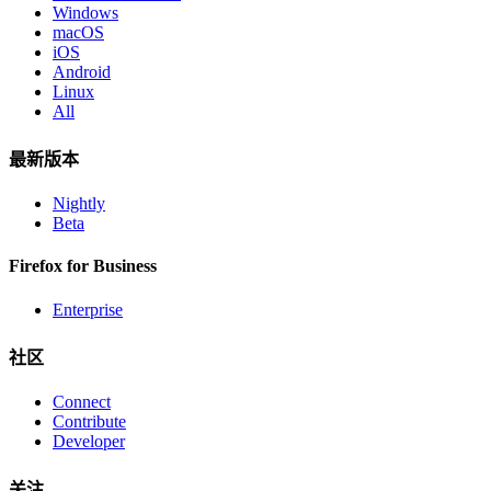
Windows
macOS
iOS
Android
Linux
All
最新版本
Nightly
Beta
Firefox for Business
Enterprise
社区
Connect
Contribute
Developer
关注