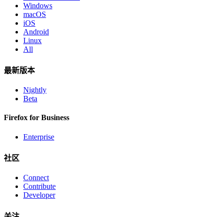
Windows
macOS
iOS
Android
Linux
All
最新版本
Nightly
Beta
Firefox for Business
Enterprise
社区
Connect
Contribute
Developer
关注