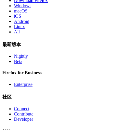
Download Firefox
Windows
macOS
iOS
Android
Linux
All
最新版本
Nightly
Beta
Firefox for Business
Enterprise
社区
Connect
Contribute
Developer