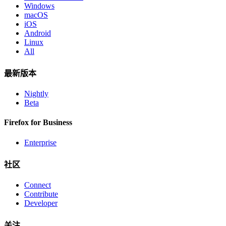
Windows
macOS
iOS
Android
Linux
All
最新版本
Nightly
Beta
Firefox for Business
Enterprise
社区
Connect
Contribute
Developer
关注