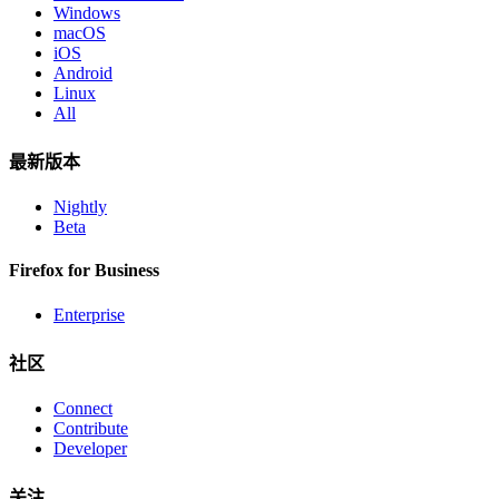
Windows
macOS
iOS
Android
Linux
All
最新版本
Nightly
Beta
Firefox for Business
Enterprise
社区
Connect
Contribute
Developer
关注