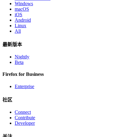
Windows
macOS
iOS
Android
Linux
All
最新版本
Nightly
Beta
Firefox for Business
Enterprise
社区
Connect
Contribute
Developer
关注