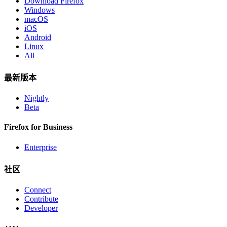
Download Firefox
Windows
macOS
iOS
Android
Linux
All
最新版本
Nightly
Beta
Firefox for Business
Enterprise
社区
Connect
Contribute
Developer