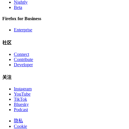
Nightly
Beta
Firefox for Business
Enterprise
社区
Connect
Contribute
Developer
关注
Instagram
YouTube
TikTok
Bluesky
Podcast
隐私
Cookie