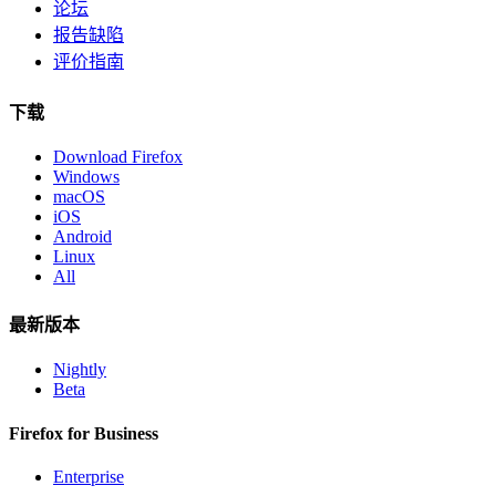
论坛
报告缺陷
评价指南
下载
Download Firefox
Windows
macOS
iOS
Android
Linux
All
最新版本
Nightly
Beta
Firefox for Business
Enterprise