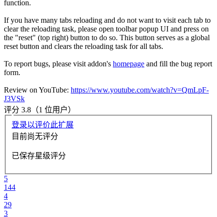
function.
If you have many tabs reloading and do not want to visit each tab to
clear the reloading task, please open toolbar popup UI and press on
the "reset" (top right) button to do so. This button serves as a global
reset button and clears the reloading task for all tabs.
To report bugs, please visit addon's
homepage
and fill the bug report
form.
Review on YouTube:
https://www.youtube.com/watch?v=QmLpF-
J3VSk
评分 3.8（1 位用户）
登录以评价此扩展
目前尚无评分
已保存星级评分
5
144
4
29
3