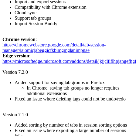
Import and export sessions
Compatibility with Chrome extension
Cloud sync
Support tab groups
Import Session Buddy
Chrome version
:
https://chromewebstore.google.com/detail/tab-session-
manager/iaiomicjabeggjcfkbimgmglanimpnae
Edge version
:
https://microsoftedge.microsoft.com/addons/detail/jkjjclfiflhpjangefh
Version 7.2.0
Added support for saving tab groups in Firefox
In Chrome, saving tab groups no longer requires
additional extensions
Fixed an issue where deleting tags could not be undo/redo
Version 7.1.0
Added sorting by number of tabs in session sorting options
Fixed an issue where exporting a large number of sessions
fails