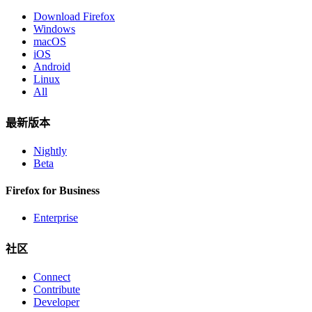
Download Firefox
Windows
macOS
iOS
Android
Linux
All
最新版本
Nightly
Beta
Firefox for Business
Enterprise
社区
Connect
Contribute
Developer