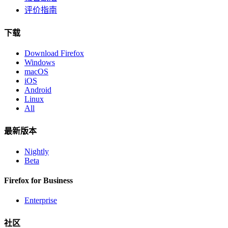
评价指南
下载
Download Firefox
Windows
macOS
iOS
Android
Linux
All
最新版本
Nightly
Beta
Firefox for Business
Enterprise
社区