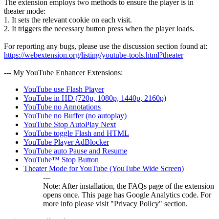
The extension employs two methods to ensure the player is in
theater mode:
1. It sets the relevant cookie on each visit.
2. It triggers the necessary button press when the player loads.
For reporting any bugs, please use the discussion section found at:
https://webextension.org/listing/youtube-tools.html?theater
--- My YouTube Enhancer Extensions:
YouTube use Flash Player
YouTube in HD (720p, 1080p, 1440p, 2160p)
YouTube no Annotations
YouTube no Buffer (no autoplay)
YouTube Stop AutoPlay Next
YouTube toggle Flash and HTML
YouTube Player AdBlocker
YouTube auto Pause and Resume
YouTube™ Stop Button
Theater Mode for YouTube (YouTube Wide Screen)
---
Note: After installation, the FAQs page of the extension
opens once. This page has Google Analytics code. For
more info please visit "Privacy Policy" section.