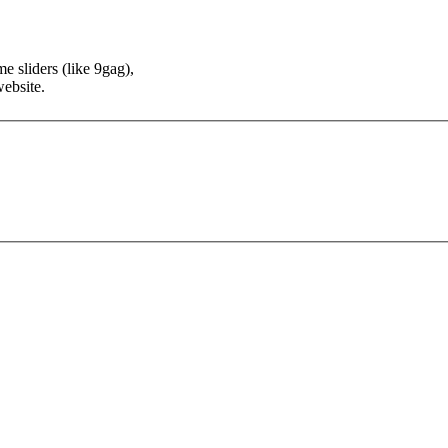
e sliders (like 9gag),
website.