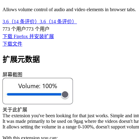
Allows volume control of audio and video elements in browser tabs.
3.6（14 条评价）
3.6（14 条评价）
773 个用户
773 个用户
下载 Firefox 并安装扩展
下载文件
扩展元数据
屏幕截图
关于此扩展
The extension you've been looking for that just works. Simple and intu
It was made primarily to be used on 9gag where the videos doesn't ha
It allows setting the volume in a range 0-100%, doesn't support volu
With this extension you can: