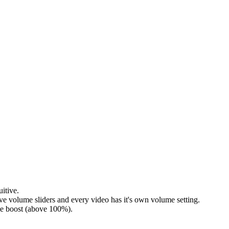
itive.
ve volume sliders and every video has it's own volume setting.
me boost (above 100%).