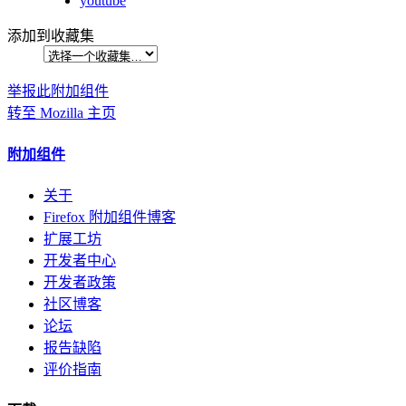
youtube
添加到收藏集
举报此附加组件
转至 Mozilla 主页
附加组件
关于
Firefox 附加组件博客
扩展工坊
开发者中心
开发者政策
社区博客
论坛
报告缺陷
评价指南