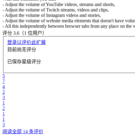
- Adjust the volume of YouTube videos, streams and shorts,
- Adjust the volume of Twitch streams, videos and clips,
- Adjust the volume of Instagram videos and stories,
- Adjust the volume of website media elements that doesn't have volum
- All this independently between browser tabs from any place on the 
评分 3.6（1 位用户）
登录以评价此扩展
目前尚无评分
已保存星级评分
5
7
4
2
3
1
2
1
1
3
阅读全部 14 条评价