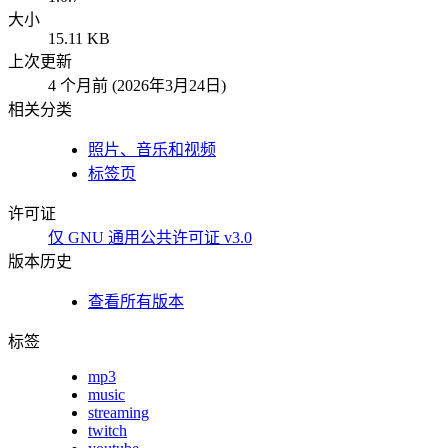
大小
15.11 KB
上次更新
4 个月前 (2026年3月24日)
相关分类
照片、音乐和视频
标签页
许可证
仅 GNU 通用公共许可证 v3.0
版本历史
查看所有版本
标签
mp3
music
streaming
twitch