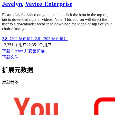
Jevelyn
,
Vevioz Enterprise
Please play the video on youtube then click the icon in the top right
tab to download mp3 or videos. Note: This add-on will direct the
user to a downloader website to download the video or mp3 of your
choice from youtube.
2.8（202 条评价）
2.8（202 条评价）
12,351 个用户
12,351 个用户
下载 Firefox 并安装扩展
下载文件
扩展元数据
屏幕截图